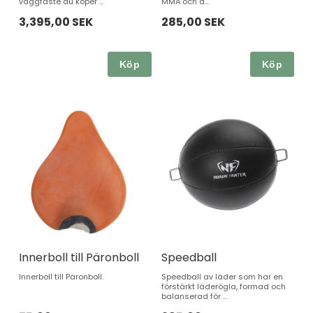
väggfäste du köper ...
MMA och a...
3,395,00 SEK
285,00 SEK
Köp
Köp
Innerboll till Päronboll
Speedball
Innerboll till Päronboll.
Speedball av läder som har en
förstärkt läderögla, formad och
balanserad för ...