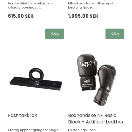
hög kvalitet för effektiv och
tillverkad i läder. Glöm ej att
allsidig boxningstr...
beställa fjäde...
615,00 SEK
1,995,00 SEK
Köp
Köp
Fast takkrok
Boxhandske NF Basic
Black - Artificial Leather
Kraftig upphängning för tunga
En tränings- och