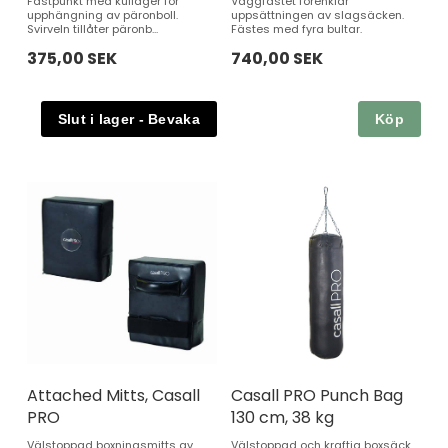
Fästpunkt med kullager för
Väggfästet förenklar
upphängning av päronboll.
uppsättningen av slagsäcken.
Svirveln tillåter päronb...
Fästes med fyra bultar.
375,00 SEK
740,00 SEK
Köp
Attached Mitts, Casall
Casall PRO Punch Bag
PRO
130 cm, 38 kg
Välstoppad boxningsmitts av
Välstoppad och kraftig boxsäck