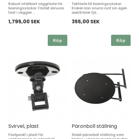
Robust infällbart väggfäste för
Takfäste till boxningssäckar.
boxningssäckar. Fästet skruvas
Kroken kan snurra runt sin egen
fast i väggen ...
axel.Kräver fjä...
1,795,00 SEK
355,00 SEK
Köp
Köp
Svirvel, plast
Päronboll ställning
Fästpunkt i plast för
Stabil päronboll ställning som
upphängning av päronboll.
fästes i väggen med fyra bultar.