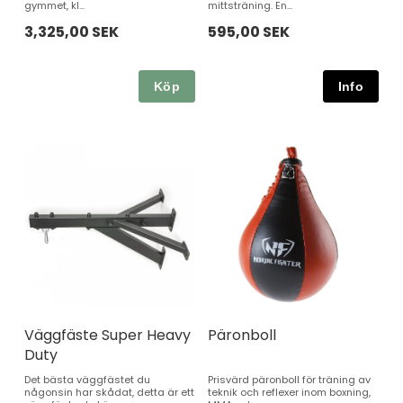
gymmet, kl...
mittsträning. En...
3,325,00 SEK
595,00 SEK
Köp
Väggfäste Super Heavy
Päronboll
Duty
Det bästa väggfästet du
Prisvärd päronboll för träning av
någonsin har skådat, detta är ett
teknik och reflexer inom boxning,