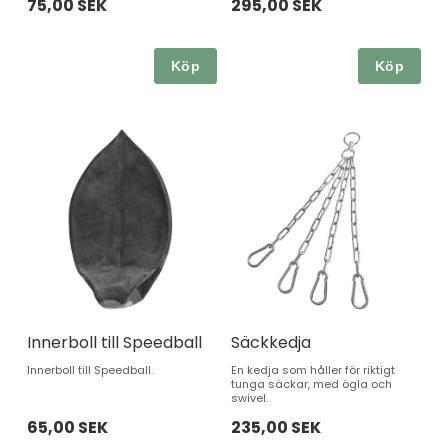
75,00 SEK
295,00 SEK
Köp
Köp
Innerboll till Speedball
Säckkedja
Innerboll till Speedball.
En kedja som håller för riktigt
tunga säckar, med ögla och
swivel.
65,00 SEK
235,00 SEK