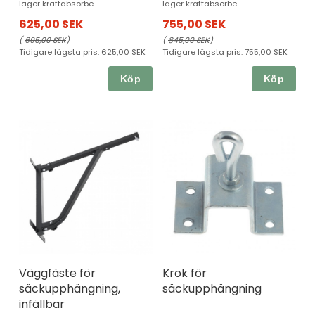
lager kraftabsorbe...
lager kraftabsorbe...
625,00 SEK
755,00 SEK
(
695,00 SEK
)
(
845,00 SEK
)
Tidigare lägsta pris:
625,00 SEK
Tidigare lägsta pris:
755,00 SEK
Köp
Köp
Väggfäste för
Krok för
säckupphängning,
säckupphängning
infällbar