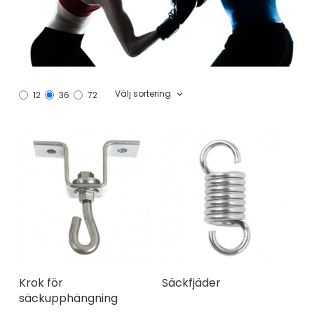
Välj sortering
12
36
72
Krok för
Säckfjäder
säckupphängning