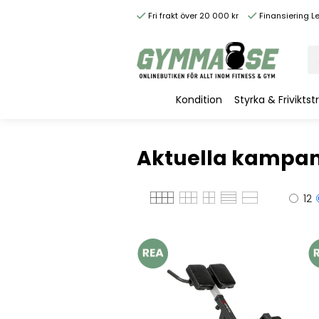
Fri frakt över 20 000 kr
Finansiering L
Kondition
Styrka & Friviktst
Aktuella kampan
12