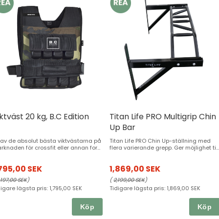
e
ktväst 20 kg, B.C Edition
Titan Life PRO Multigrip Chin
Up Bar
 av de absolut bästa viktvästarna på
Titan Life PRO Chin Up-ställning med
rknaden för crossfit eller annan for...
flera varierande grepp. Ger möjlighet ti...
,795,00 SEK
1,869,00 SEK
,197,00 SEK
)
(
2,199,00 SEK
)
digare lägsta pris:
1,795,00 SEK
Tidigare lägsta pris:
1,869,00 SEK
Köp
Köp