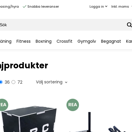
Inkl. moms
Logga in
easing/hyra
Snabba leveranser
räning
Fitness
Boxning
Crossfit
Gymgolv
Begagnat
Ka
jprodukter
Välj sortering
36
72