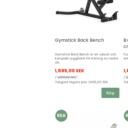
Gymstick Back Bench
B
c
Gymstick Back Bench är en robust och
Fu
kompakt ryggbänk för träning av nedre
enk
de...
1,695,00 SEK
1
(
1,890,00 SEK
)
(
2
Tidigare lägsta pris:
1,695,00 SEK
Ti
Köp