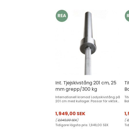
Int. Tjejskivstång 201 cm, 25
Ti
mm grepp/300 kg
Ba
Internationell kromad Ladyskivstång på
Tit
201 cm med kullager. Passar för viktsk...
Bal
1,949,00 SEK
1
(
2,049,00 SEK
)
(
2
Tidigare lägsta pris:
1,949,00 SEK
Ti