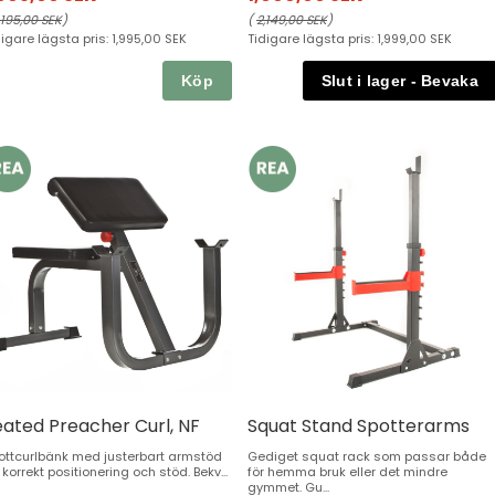
,195,00 SEK
)
(
2,149,00 SEK
)
digare lägsta pris:
1,995,00 SEK
Tidigare lägsta pris:
1,999,00 SEK
Köp
eated Preacher Curl, NF
Squat Stand Spotterarms
ottcurlbänk med justerbart armstöd
Gediget squat rack som passar både
 korrekt positionering och stöd. Bekv...
för hemma bruk eller det mindre
gymmet. Gu...