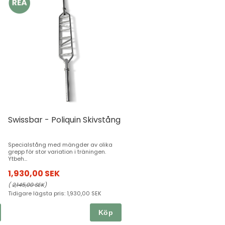
Swissbar - Poliquin Skivstång
Specialstång med mängder av olika
grepp för stor variation i träningen.
Ytbeh...
1,930,00 SEK
(
2,145,00 SEK
)
Tidigare lägsta pris:
1,930,00 SEK
Köp