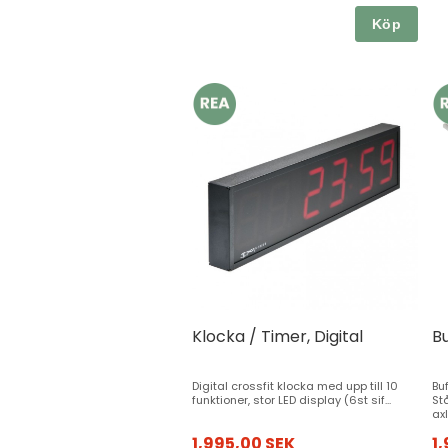
Köp
Klocka / Timer, Digital
Bu
Digital crossfit klocka med upp till 10
Bu
funktioner, stor LED display (6st sif...
St
axl
1,995,00 SEK
1