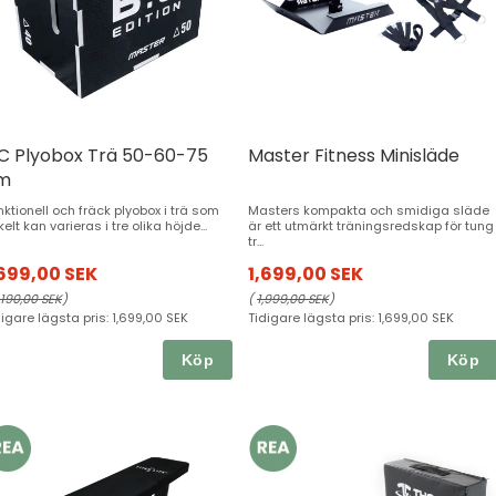
.C Plyobox Trä 50-60-75
Master Fitness Minisläde
m
nktionell och fräck plyobox i trä som
Masters kompakta och smidiga släde
elt kan varieras i tre olika höjde...
är ett utmärkt träningsredskap för tung
tr...
,699,00 SEK
1,699,00 SEK
,190,00 SEK
)
(
1,999,00 SEK
)
digare lägsta pris:
1,699,00 SEK
Tidigare lägsta pris:
1,699,00 SEK
Köp
Köp