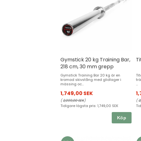
Gymstick 20 kg Training Bar,
Ti
218 cm, 30 mm grepp
Gymstick Training Bar 20 kg är en
Ti
kromad skivstång med glidlager i
tr
mässing oc...
...
1,749,00 SEK
1
(
2,099,00 SEK
)
(
2
Tidigare lägsta pris:
1,749,00 SEK
Ti
Köp