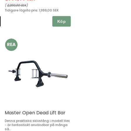
(
2,200,00 SEK
)
Tidigare lägsta pris:
1,999,00 SEK
Köp
Master Open Dead Lift Bar
Denna praktiska skivstång i modell Hex
- är fantastiskt användbar på många
sä...