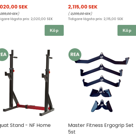
,020,00 SEK
2,115,00 SEK
,285,00 SEK
)
(
2,295,00 SEK
)
digare lägsta pris:
2,020,00 SEK
Tidigare lägsta pris:
2,115,00 SEK
Köp
Köp
quat Stand - NF Home
Master Fitness Ergogrip Set
5st