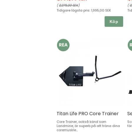
(
2,275,00 SEK
)
(
2
Tidigare lägsta pris:
1,995,00 SEK
Ti
Köp
Titan Life PRO Core Trainer
S
Core Trainer, också känd som
Sc
Landmine, är superb på att träna dina
för
coremuskle...