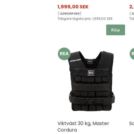
1,999,00 SEK
2
(
2,249,00 SEK
)
(
2
Tidigare lägsta pris:
1,999,00 SEK
Ti
Köp
Viktväst 30 kg, Master
S
Cordura