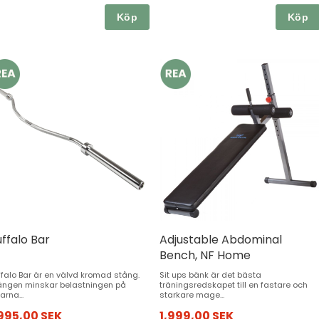
Köp
Köp
ffalo Bar
Adjustable Abdominal
Bench, NF Home
ffalo Bar är en välvd kromad stång.
Sit ups bänk är det bästa
ången minskar belastningen på
träningsredskapet till en fastare och
arna...
starkare mage...
,995,00 SEK
1,999,00 SEK