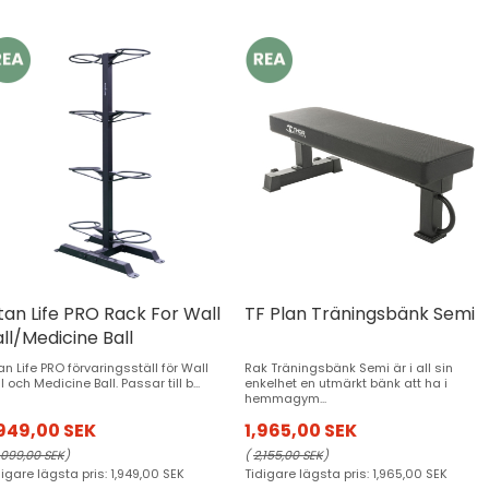
tan Life PRO Rack For Wall
TF Plan Träningsbänk Semi
ll/Medicine Ball
an Life PRO förvaringsställ för Wall
Rak Träningsbänk Semi är i all sin
l och Medicine Ball. Passar till b...
enkelhet en utmärkt bänk att ha i
hemmagym...
,949,00 SEK
1,965,00 SEK
,099,00 SEK
)
(
2,155,00 SEK
)
digare lägsta pris:
1,949,00 SEK
Tidigare lägsta pris:
1,965,00 SEK