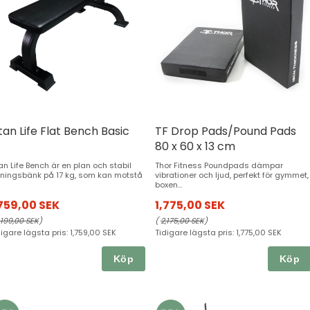
tan Life Flat Bench Basic
TF Drop Pads/Pound Pads
80 x 60 x 13 cm
tan Life Bench är en plan och stabil
Thor Fitness Poundpads dämpar
äningsbänk på 17 kg, som kan motstå
vibrationer och ljud, perfekt för gymmet,
boxen...
,759,00 SEK
1,775,00 SEK
,199,00 SEK
)
(
2,175,00 SEK
)
digare lägsta pris:
1,759,00 SEK
Tidigare lägsta pris:
1,775,00 SEK
Köp
Köp