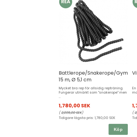
Battlerope/Snakerope/Gymrop
Vi
15 m, Ø 5,1 cm
Mycket bra rep för allsidig repträning.
En
Fungerar utmärkt som "snakerope" men
ma
...
1,780,00 SEK
1
(
2,095,00 SEK
)
(
2
Tidigare lägsta pris:
1,780,00 SEK
Ti
Köp