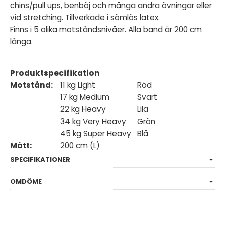
chins/pull ups, benböj och många andra övningar eller
vid stretching. Tillverkade i sömlös latex.
Finns i 5 olika motståndsnivåer. Alla band är 200 cm
långa.
Produktspecifikation
Motstånd:
11 kg Light
Röd
17 kg Medium
Svart
22 kg Heavy
Lila
34 kg Very Heavy
Grön
45 kg Super Heavy
Blå
Mått:
200 cm (L)
SPECIFIKATIONER
OMDÖME