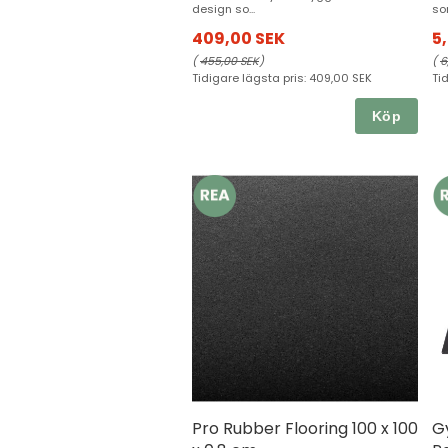
design so...
so
409,00 SEK
5
(
455,00 SEK
)
(
6
Tidigare lägsta pris:
409,00 SEK
Ti
Köp
Pro Rubber Flooring 100 x 100
G