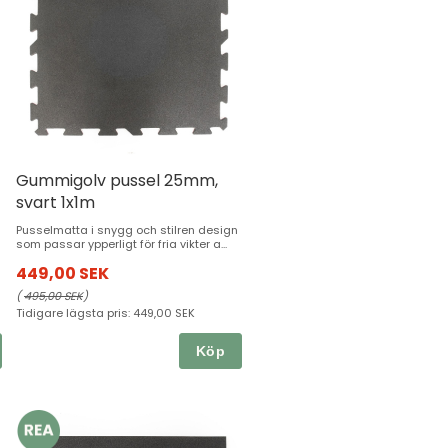
Gummigolv pussel 25mm,
svart 1x1m
Pusselmatta i snygg och stilren design
som passar ypperligt för fria vikter a...
449,00 SEK
(
495,00 SEK
)
Tidigare lägsta pris:
449,00 SEK
Köp