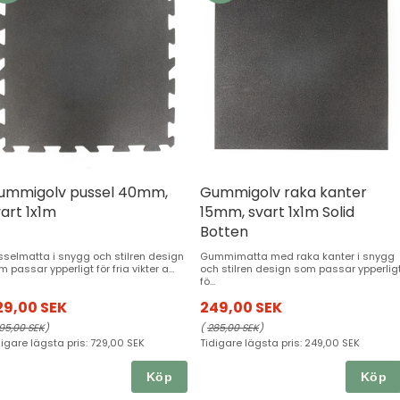
ummigolv pussel 40mm,
Gummigolv raka kanter
art 1x1m
15mm, svart 1x1m Solid
Botten
sselmatta i snygg och stilren design
Gummimatta med raka kanter i snygg
 passar ypperligt för fria vikter a...
och stilren design som passar ypperlig
fö...
29,00 SEK
249,00 SEK
95,00 SEK
)
(
285,00 SEK
)
digare lägsta pris:
729,00 SEK
Tidigare lägsta pris:
249,00 SEK
Köp
Köp