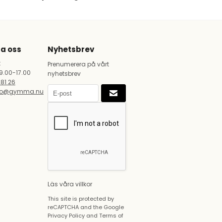
a oss
Nyhetsbrev
:
Prenumerera på vårt
9.00-17.00
nyhetsbrev
181 26
fo@gymma.nu
Läs våra villkor
This site is protected by
reCAPTCHA and the Google
Privacy Policy
and
Terms of