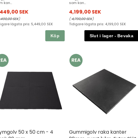
m kan...
som kan...
,449,00 SEK
4,199,00 SEK
,490,00 SEK
)
(
4,790,00 SEK
)
digare lägsta pris:
5,449,00 SEK
Tidigare lägsta pris:
4,199,00 SEK
Köp
ymgolv 50 x 50 cm - 4
Gummigolv raka kanter