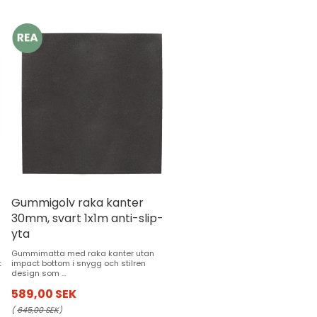
Gummigolv raka kanter
30mm, svart 1x1m anti-slip-
yta
Gummimatta med raka kanter utan
t
impact bottom i snygg och stilren
design som ...
589,00 SEK
(
645,00 SEK
)