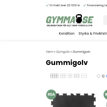
Fri frakt över 20 000 kr
Finansiering L
Kondition
Styrka & Friviktst
Hem
»
Gymgolv
» Gummigolv
Gummigolv
12