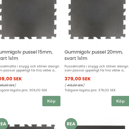
ummigolv pussel 15mm,
Gummigolv pussel 20mm,
art 1x1m
svart 1x1m
sselmatta i snygg och stilren design
Pusselmatta i snygg och stilren design
 passar ypperligt för fria vikter a...
som passar ypperligt för fria vikter a...
09,00 SEK
379,00 SEK
45,00 SEK
)
(
415,00 SEK
)
digare lägsta pris:
309,00 SEK
Tidigare lägsta pris:
379,00 SEK
Köp
Köp