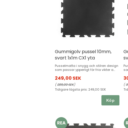
Gummigolv pussel 10mm,
G
svart 1x1m CX1 yta
sv
Pusselmatta i snygg och stilren design
Pu
som passar ypperligt för fria vikter a...
som
249,00 SEK
3
(
285,00 SEK
)
(
3
Tidigare lägsta pris:
249,00 SEK
Ti
Köp