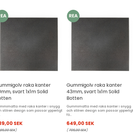
ummigolv raka kanter
Gummigolv raka kanter
0mm, svart 1x1m Solid
43mm, svart 1x1m Solid
otten
Botten
mmimatta med raka kanter i snygg
Gummimatta med raka kanter i snygg
h stilren design som passar ypperligt
och stilren design som passar ypperlig
.
fö...
39,00 SEK
649,00 SEK
85,00 SEK
)
(
705,00 SEK
)