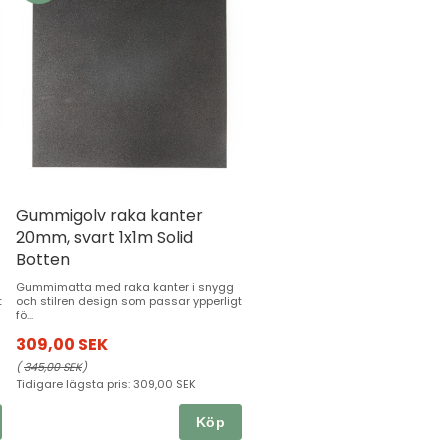
Gummigolv raka kanter
20mm, svart 1x1m Solid
Botten
Gummimatta med raka kanter i snygg
t
och stilren design som passar ypperligt
fö...
309,00 SEK
(
345,00 SEK
)
Tidigare lägsta pris:
309,00 SEK
Köp