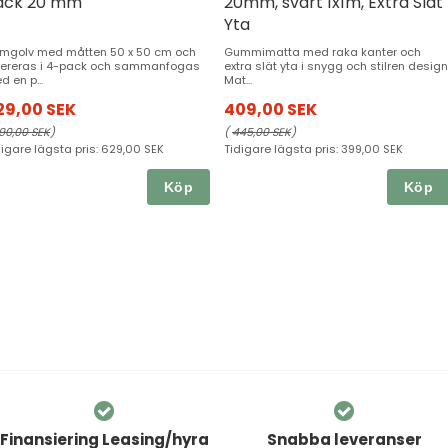
ack 20 mm
20mm, svart 1x1m, Extra Slät
Yta
mgolv med måtten 50 x 50 cm och
Gummimatta med raka kanter och
vereras i 4-pack och sammanfogas
extra slät yta i snygg och stilren design
d en p...
Mat...
29,00 SEK
409,00 SEK
90,00 SEK
)
(
445,00 SEK
)
digare lägsta pris:
629,00 SEK
Tidigare lägsta pris:
399,00 SEK
Köp
Köp
Finansiering Leasing/hyra
Snabba leveranser