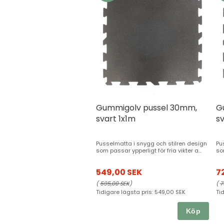
Gummigolv pussel 30mm,
G
svart 1x1m
sv
Pusselmatta i snygg och stilren design
Pu
som passar ypperligt för fria vikter a...
som
549,00 SEK
7
(
595,00 SEK
)
(
7
Tidigare lägsta pris:
549,00 SEK
Ti
Köp