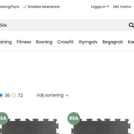
Inkl. moms
Logga in
easing/hyra
Snabba leveranser
räning
Fitness
Boxning
Crossfit
Gymgolv
Begagnat
Ka
Välj sortering
36
72