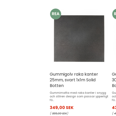
Gummigolv raka kanter
G
25mm, svart 1x1m Solid
3
Botten
B
Gummimatta med raka kanter i snygg
Gu
och stilren design som passar ypperligt
oc
fö...
fö..
349,00 SEK
4
(
385,00 SEK
)
(
4