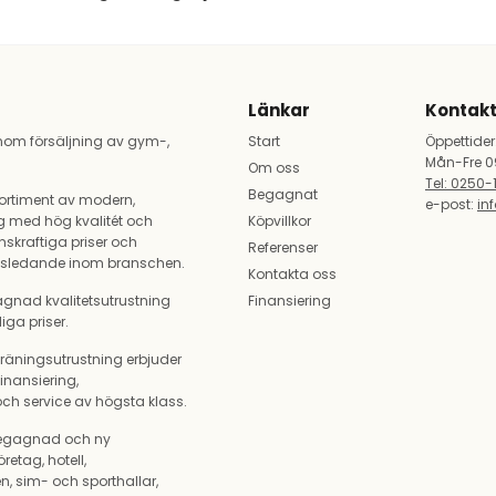
Länkar
Kontakt
nom försäljning av gym-,
Start
Öppettider
Mån-Fre 0
Om oss
Tel: 0250-
Begagnat
ortiment av modern,
e-post:
in
g med hög kvalitét och
Köpvillkor
skraftiga priser och
Referenser
dsledande inom branschen.
Kontakta oss
gagnad kvalitetsutrustning
Finansiering
iga priser.
räningsutrustning erbjuder
inansiering,
 och service av högsta klass.
 begagnad och ny
öretag, hotell,
, sim- och sporthallar,