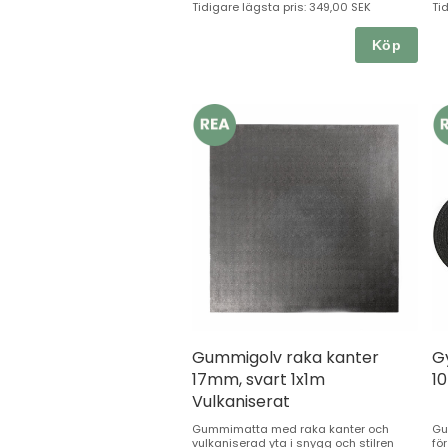
Tidigare lägsta pris:
349,00 SEK
Ti
Köp
Gummigolv raka kanter
G
17mm, svart 1x1m
1
Vulkaniserat
Gummimatta med raka kanter och
Gu
vulkaniserad yta i snygg och stilren
fö