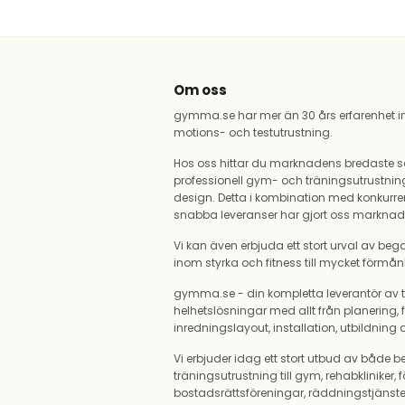
Om oss
gymma.se har mer än 30 års erfarenhet i
motions- och testutrustning.
Hos oss hittar du marknadens bredaste s
professionell gym- och träningsutrustnin
design. Detta i kombination med konkurren
snabba leveranser har gjort oss markna
Vi kan även erbjuda ett stort urval av be
inom styrka och fitness till mycket förmånl
gymma.se - din kompletta leverantör av t
helhetslösningar med allt från planering, f
inredningslayout, installation, utbildning
Vi erbjuder idag ett stort utbud av både
träningsutrustning till gym, rehabkliniker, f
bostadsrättsföreningar, räddningstjänsten