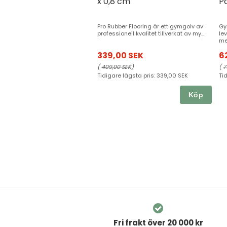
x 0,8 cm
P
Pro Rubber Flooring är ett gymgolv av
Gy
professionell kvalitet tillverkat av my...
le
me
339,00 SEK
6
(
409,00 SEK
)
(
7
Tidigare lägsta pris:
339,00 SEK
Ti
Köp
Fri frakt över 20 000 kr