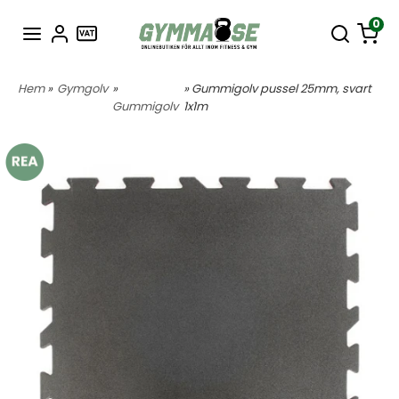
0
Hem
»
Gymgolv
»
» Gummigolv pussel 25mm, svart
Gummigolv
1x1m