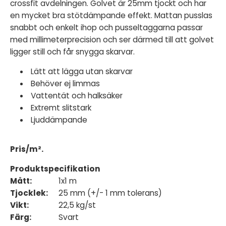
crossfit avdelningen. Golvet är 25mm tjockt och har
en mycket bra stötdämpande effekt. Mattan pusslas
snabbt och enkelt ihop och pusseltaggarna passar
med millimeterprecision och ser därmed till att golvet
ligger still och får snygga skarvar.
Lätt att lägga utan skarvar
Behöver ej limmas
Vattentät och halksäker
Extremt slitstark
Ljuddämpande
Pris/m².
Produktspecifikation
Mått:
1x1 m
Tjocklek:
25 mm (+/- 1 mm tolerans)
Vikt:
22,5 kg/st
Färg:
Svart