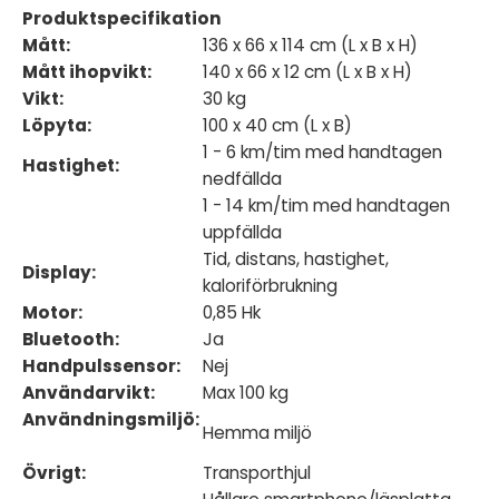
Produktspecifikation
Mått:
136 x 66 x 114 cm (L x B x H)
Mått ihopvikt:
140 x 66 x 12 cm (L x B x H)
Vikt:
30 kg
Löpyta:
100 x 40 cm (L x B)
1 - 6 km/tim med handtagen
Hastighet:
nedfällda
1 - 14 km/tim med handtagen
uppfällda
Tid, distans, hastighet,
Display:
kaloriförbrukning
Motor:
0,85 Hk
Bluetooth:
Ja
Handpulssensor:
Nej
Användarvikt:
Max 100 kg
Användningsmiljö:
Hemma miljö
Övrigt:
Transporthjul