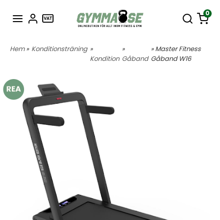
0
Hem
»
Konditionsträning
»
»
» Master Fitness
Kondition
Gåband
Gåband W16