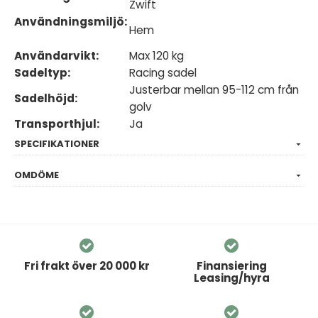
Zwift
Användningsmiljö:
Hem
Användarvikt:
Max 120 kg
Sadeltyp:
Racing sadel
Justerbar mellan 95-112 cm från
Sadelhöjd:
golv
Transporthjul:
Ja
SPECIFIKATIONER
OMDÖME
Fri frakt över 20 000 kr
Finansiering
Leasing/hyra