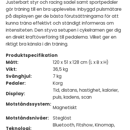
Justerbart styr och racing sadel samt sportpedaler
gör träning till en bra upplevelse. Inbyggd pulsmätare
på displayen ger de bästa förutsättningarna för att
kunna träna effektivt och ständigt informeras om
intensiteten. Den styva setupen i cykelramen ger dig
en direkt kraftöverföring till pedalerna. Vilket ger en
riktigt bra känsla i din träning.
Produktspecifikation
Mått:
120 x 51 x 128 cm (L x B x H)
Vikt:
36,5 kg
Svänghjul:
7 kg
Pedaler:
Korg
Tid, distans, hastighet, kalorier,
Display:
puls, kadens, scan
Motståndssystem:
Magnetiskt
Motståndsnivåer:
Steglöst
Bluetooth, Fitshow, Kinomap,
Teknologi: