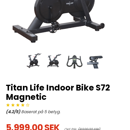
Titan Life Indoor Bike S72
Magnetic
(
4.2
/5)
Baserat på
5
betyg.
5,999,00 SEK
Ord. Pris
(8,999,00 SEK)