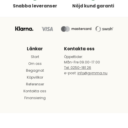
Snabba leveranser
Nöjd kund garanti
Länkar
Kontakta oss
Start
Öppettider:
Mån-Fre 09.00-17.00
Om oss
Tel: 0250-181 26
Begagnat
e-post:
info@gymma.nu
Köpvillkor
Referenser
Kontakta oss
Finansiering
Företag: gymma.se | Mail:
info@gymma.nu
| Tel: 0250-181 26 |
Org.nr 556792-3486